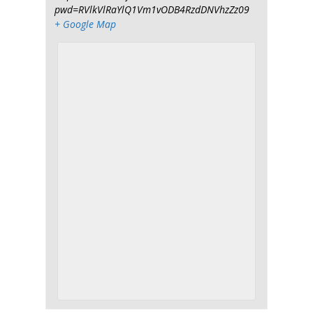
pwd=RVlkVlRaYlQ1Vm1vODB4RzdDNVhzZz09
+ Google Map